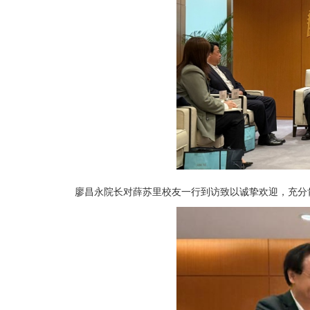
廖昌永院长对薛苏里校友一行到访致以诚挚欢迎，充分