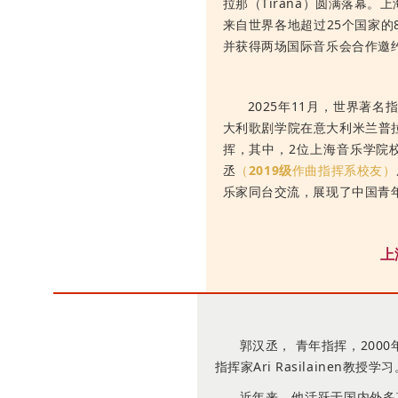
拉那（Tirana）圆满落幕。
来自世界各地超过25个国家的
并获得两场国际音乐会合作邀
2025年11月，世界著名指
大利歌剧学院在意大利米兰普拉达
挥，其中，2位上海音乐学院
丞
（
2019级
作曲指挥系校友）
乐家同台交流，展现了中国青
上
郭汉丞， 青年指挥，20
指挥家Ari Rasilainen教授学
近年来，他活跃于国内外多