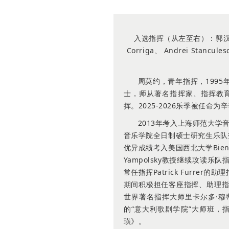
入选指挥（从左至右）：郭汉丞、周莫
Corriga、 Andrei Stancule
周莫约，青年指挥，199
士，师从著名指挥家、指挥教育家
挥。2025-2026乐季被任
2013年考入上海师范大学
音乐学院全日制硕士研究生乐队
优异成绩考入美国西北大学Bienen
Yampolsky教授继续攻读
常任指挥Patrick Furr
期间积极担任客座指挥、助理指挥
世界著名指挥大师里卡尔多·
的“意大利歌剧学院”大师班，
璜》。