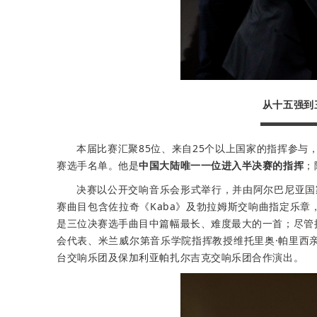
从十五强到
本届比赛汇聚85位、来自25个以上国家的指挥参与
赛选手名单。他是
中国大陆唯一一位进入半决赛的指挥
；
决赛以公开交响音乐会形式举行，并由阿尔巴尼亚国家广播
赛曲目包含佐拉奇《Kaba》及勃拉姆斯交响曲指定乐
是三位决赛选手曲目中篇幅最长、难度最大的一首；尽管
会代表、米兰威尔第音乐学院指挥教授维托里奥·帕里西
台交响乐团及保加利亚帕扎尔吉克交响乐团合作演出。