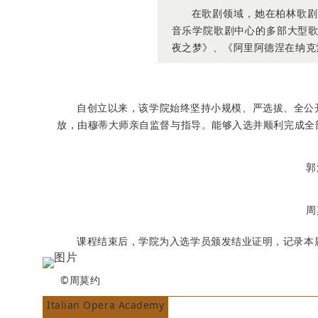
在歌剧领域，她在柏林歌剧
音乐学院歌剧中心的多部大型
夜之梦》、《阿里阿德涅在纳克
自创立以来，该学院始终坚持小规模、严选拔、全公
放，由穆蒂大师亲自监督与指导。能够入选并顺利完成全
郭
周
课程结束后，学院为入选学员颁发结业证明，记录本届《唐
©周莫约
Italian Opera Academy