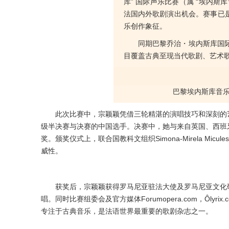
库” 国际声乐比赛（属 “埃内斯
法国内外歌剧演出机会。赛事已
乐创作象征。
同期巴黎乔治・埃内斯库国
目覆盖古典至现当代歌剧、艺术
巴黎埃内斯库音乐盛
此次比赛中，宗颖颖凭借三轮精湛的演唱技巧和深刻的
级半决赛与决赛的中国选手。决赛中，她与来自英国、西班
奖。颁奖仪式上，联合国教科文组织Simona-Mirela Mic
威性。
获奖后，宗颖颖获得罗马尼亚驻法大使及罗马尼亚文化
唱。
同时比赛组委会及官方媒体Forumopera.com，Ôlyr
专注于古典音乐，是法语世界最重要的歌剧杂志之一。