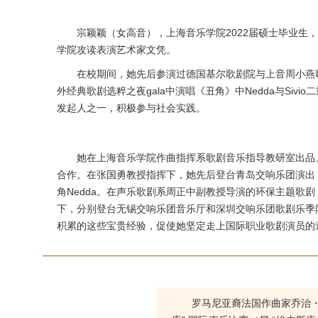
宗颖颖（女高音），上海音乐学院2022届硕士毕业
学院攻读表演艺术家文凭。
在校期间，她先后参演过德国基尔歌剧院与上音周小燕歌
外经典歌剧选粹之夜gala中演唱《丑角》中Nedda与S
发起人之一，积极参与社会实践。
她在上海音乐学院作曲指挥系歌剧音乐指导教研室出品、
合作。在张国勇教授指挥下，她先后登台青岛交响乐团演出《
角Nedda。在声乐歌剧系周正中副教授导演的环保主题歌剧《
下，分别登台无锡交响乐团音乐厅和深圳交响乐团歌剧乐季闭
积累的这些宝贵经验，促使她坚定走上国际职业歌剧演员的
罗马尼亚裔法国作曲家乔治・埃