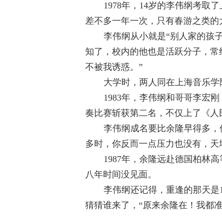
1978
年，
14
岁的李伟纲考取了
差不多一年一次，只有春游之类的
李伟纲从小就是“别人家的孩
知了，校内的他也是活跃分子，常
不被我诱惑。”
大学时，两人同在上海音乐学
1983
年，李伟纲和哥哥李宏刚
奏比赛斩获第二名，不仅上了《人
李伟纲成名要比余隆早得多，
多时，你反而一点压力也没有，天
1987
年，余隆远赴德国柏林高
八年时间没见面。
李伟纲还记得，重逢的那天是
猜猜谁来了，“原来余隆在！我都