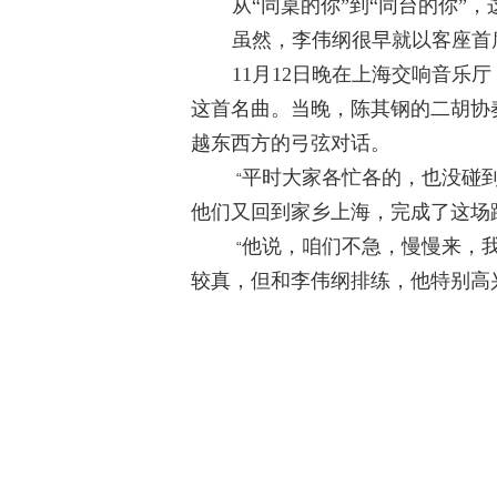
从“同桌的你”到“同台的你
虽然，李伟纲很早就以客座首
11
月
12
日晚在上海交响音乐厅
这首名曲。当晚，陈其钢的二胡协
越东西方的弓弦对话。
平时大家各忙各的，也没碰
“
他们又回到家乡上海，完成了这场
他说，咱们不急，慢慢来，
“
较真，但和李伟纲排练，他特别高