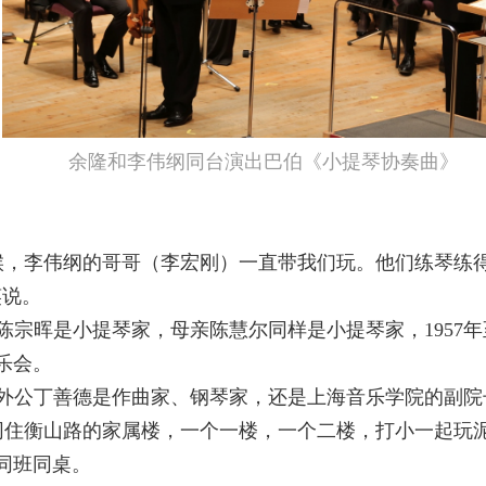
余隆和李伟纲同台演出巴伯《小提琴协奏曲》
候，李伟纲的哥哥（李宏刚）一直带我们玩。他们练琴练
笑说。
陈宗晖是小提琴家，母亲陈慧尔同样是小提琴家，
1957
年
乐会。
外公丁善德是作曲家、钢琴家，还是上海音乐学院的副院
同住衡山路的家属楼，一个一楼，一个二楼，打小一起玩
同班同桌。