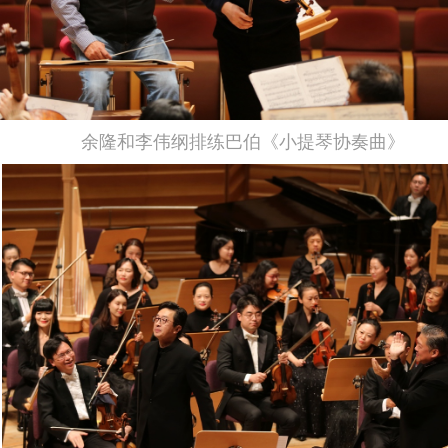
余隆和李伟纲排练巴伯《小提琴协奏曲》