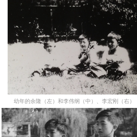
幼年的余隆（左）和李伟纲（中）、李宏刚（右）