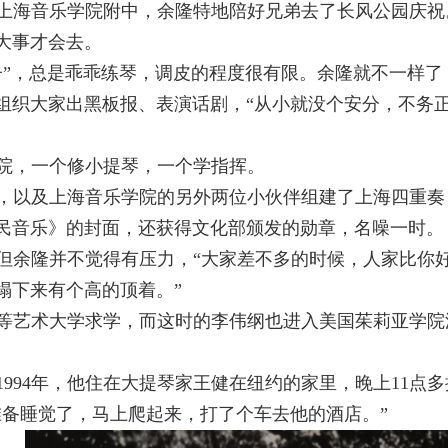
上海音乐学院附中，余隆特地陪好兄弟去了长风公园庆祝
大事才会去。
子”，总是乖乖练琴，调皮的程度很有限。余隆就不一样
组织大家出黑板报、表演话剧，“从小就没个安分，不务
院，一个修小提琴，一个学指挥。
，以及上海音乐学院的另外两位小伙伴组建了上海四重奏
民音乐》的封面，还获得文化部颁发的勋章，名噪一时。
但余隆并不觉得有压力，“大家差不多的时候，人家比你
塌下来有个高的顶着。”
等艺术大学求学，而这时的李伟纲也进入美国茱莉亚学院
1994
年，他住在大提琴家王健在纽约的家里，晚上
11
点多
准备睡觉了，马上爬起来，打了个车去他的酒店。”